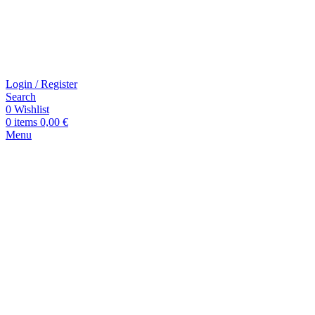
Login / Register
Search
0
Wishlist
0
items
0,00
€
Menu